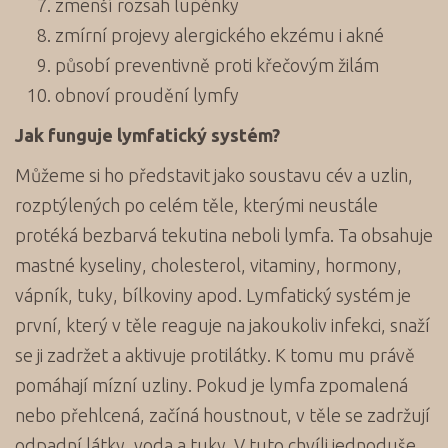
zmenší rozsah lupénky
zmírní projevy alergického ekzému i akné
působí preventivně proti křečovým žilám
obnoví proudění lymfy
Jak funguje lymfatický systém?
Můžeme si ho představit jako soustavu cév a uzlin,
rozptýlených po celém těle, kterými neustále
protéká bezbarvá tekutina neboli lymfa. Ta obsahuje
mastné kyseliny, cholesterol, vitaminy, hormony,
vápník, tuky, bílkoviny apod. Lymfatický systém je
první, který v těle reaguje na jakoukoliv infekci, snaží
se ji zadržet a aktivuje protilátky. K tomu mu právě
pomáhají mízní uzliny. Pokud je lymfa zpomalená
nebo přehlcená, začíná houstnout, v těle se zadržují
odpadní látky, voda a tuky. V tuto chvíli jednoduše