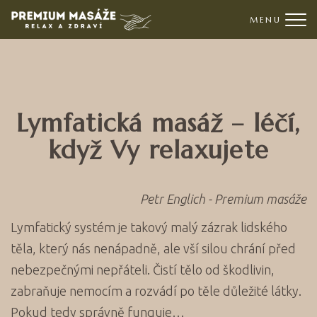
Me
Lymfatická masáž – léčí,
když Vy relaxujete
Petr Englich - Premium masáže
Lymfatický systém je takový malý zázrak lidského
těla, který nás nenápadně, ale vší silou chrání před
nebezpečnými nepřáteli. Čistí tělo od škodlivin,
zabraňuje nemocím a rozvádí po těle důležité látky.
Pokud tedy správně funguje…